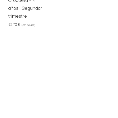
años : Segundor
trimestre
42,70
€
(IVA incluido)