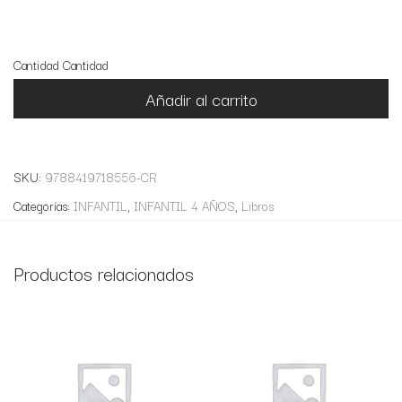
9 disponibles
Cantidad
Cantidad
Añadir al carrito
SKU:
9788419718556-CR
Categorías:
INFANTIL
,
INFANTIL 4 AÑOS
,
Libros
Productos relacionados