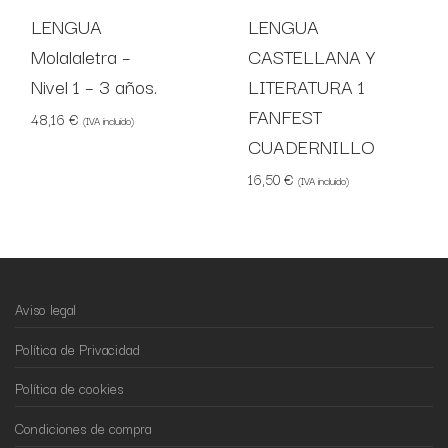
LENGUA
LENGUA
Molalaletra –
CASTELLANA Y
Nivel 1 – 3 años.
LITERATURA 1
FANFEST
48,16
€
(IVA incluido)
CUADERNILLO
16,50
€
(IVA incluido)
Aviso legal
Política de Privacidad
Política de cookies
Condiciones de compra