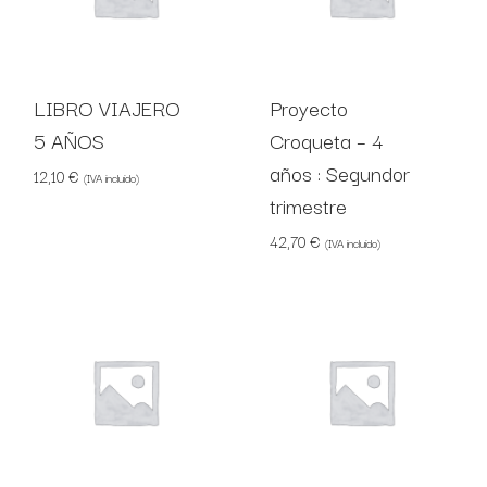
LIBRO VIAJERO
Proyecto
5 AÑOS
Croqueta – 4
años : Segundor
12,10
€
(IVA incluido)
trimestre
42,70
€
(IVA incluido)