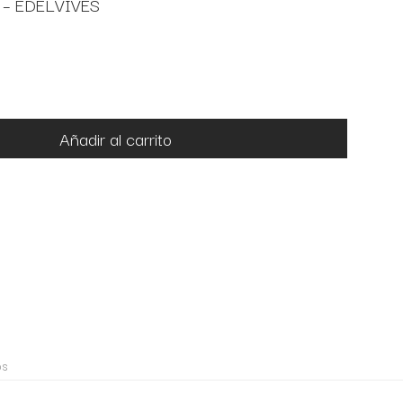
S – EDELVIVES
Añadir al carrito
os