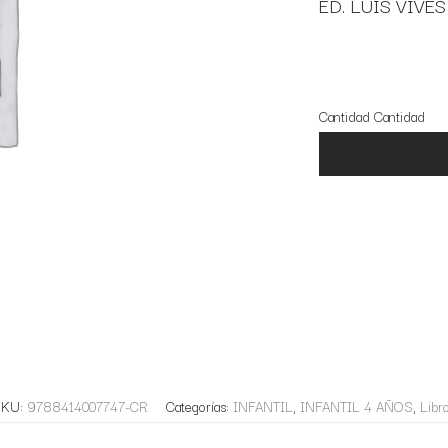
ED. LUIS VIVE
5 disponibles
Cantidad
Cantidad
SKU:
9788414007747-CR
Categorías:
INFANTIL
,
INFANTIL 4 AÑOS
,
Libr