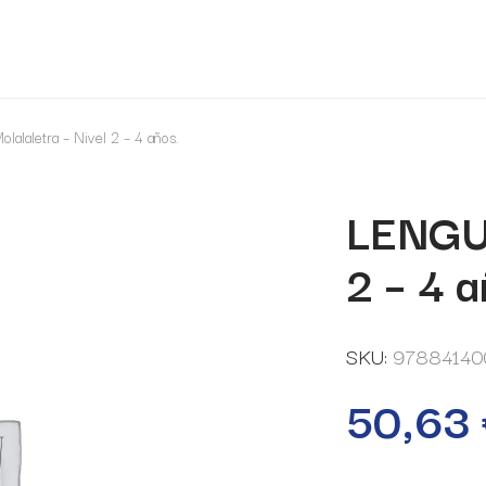
alaletra – Nivel 2 – 4 años.
LENGUA
2 – 4 a
SKU:
97884140
50,63