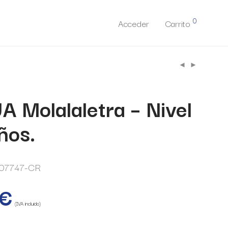
0
Acceder
Carrito
 Molalaletra – Nivel
ños.
07747-CR
€
(IVA incluido)