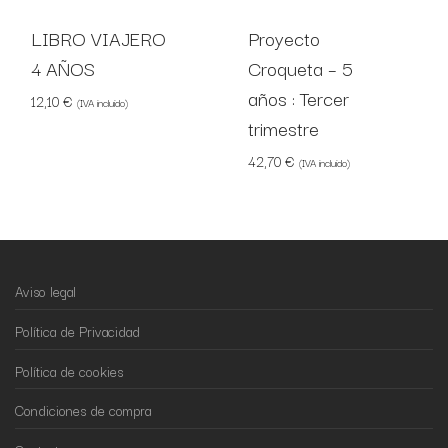
LIBRO VIAJERO
Proyecto
4 AÑOS
Croqueta – 5
años : Tercer
12,10
€
(IVA incluido)
trimestre
42,70
€
(IVA incluido)
Aviso legal
Política de Privacidad
Política de cookies
Condiciones de compra