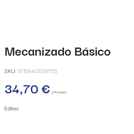
Mecanizado Básico
SKU:
9788413218755
34,70
€
(IVA incluido)
Editex
11 disponibles