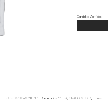
11 disponibles
Cantidad
Cantidad
SKU:
9788413218717
Categorías:
1º EVA
,
GRADO MEDIO
,
Libros