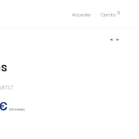
0
Acceder
Carrito
es
18717
€
(IVA incluido)