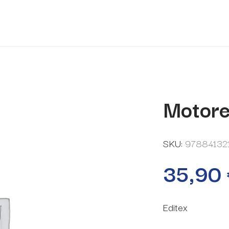
Motor
SKU:
97884132
35,90
Editex