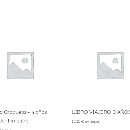
o Croqueta – 4 años
LIBRO VIAJERO 3 AÑO
dor trimestre
12,10
€
(IVA incluido)