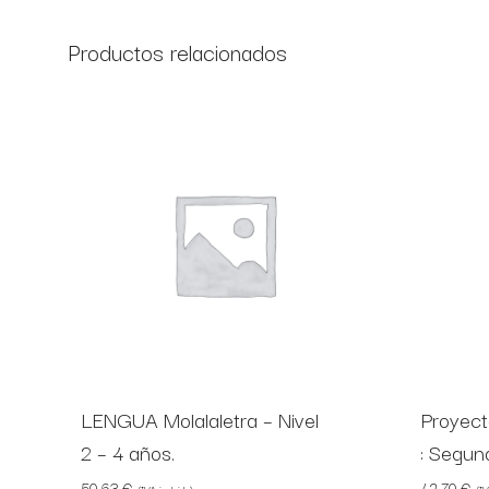
Productos relacionados
LENGUA Molalaletra – Nivel
Proyect
2 – 4 años.
: Segun
50,63
€
42,70
€