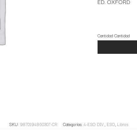
ED. OXFORD
1 disponibles
Cantidad
Cantidad
SKU:
9870194860307-CR
Categorías:
4-ESO DIV.
,
ESO
,
Libros