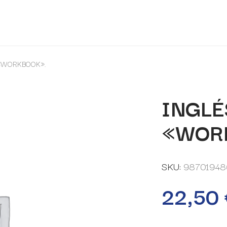
 «WORKBOOK».
INGLÉ
«WOR
SKU:
98701948
22,50