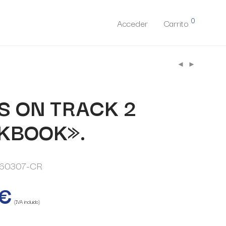
0
Acceder
Carrito
S ON TRACK 2
KBOOK».
60307-CR
€
(IVA incluido)