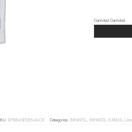
8 disponibles
Cantidad
Cantidad
KU:
9788419718549-CR
Categorías:
INFANTIL
,
INFANTIL 3 AÑOS
,
Libr