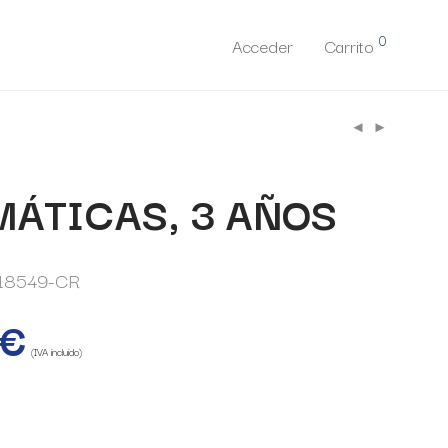
0
Acceder
Carrito
ÁTICAS, 3 AÑOS
18549-CR
€
(IVA incluido)