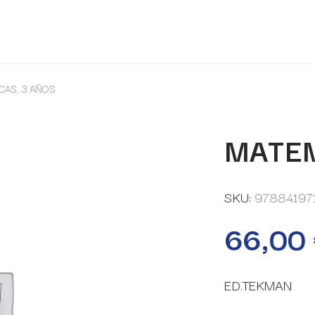
CAS, 3 AÑOS
MATEM
SKU:
97884197
66,00
ED.TEKMAN