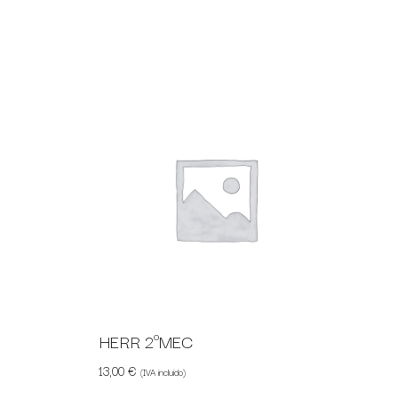
HERR 2ºMEC
13,00
€
(IVA incluido)