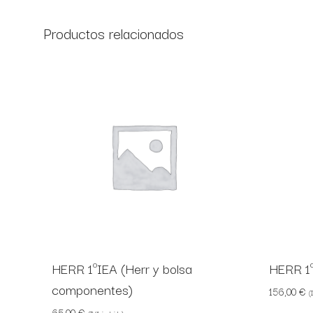
Productos relacionados
HERR 1ºIEA (Herr y bolsa
HERR 1
componentes)
156,00
€
(
65,00
€