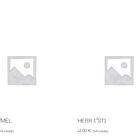
ºMEL
HERR 1ºSTI
41,00
€
IVA incluido)
(IVA incluido)