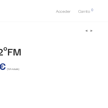
0
Acceder
Carrito
2ºFM
€
(IVA incluido)