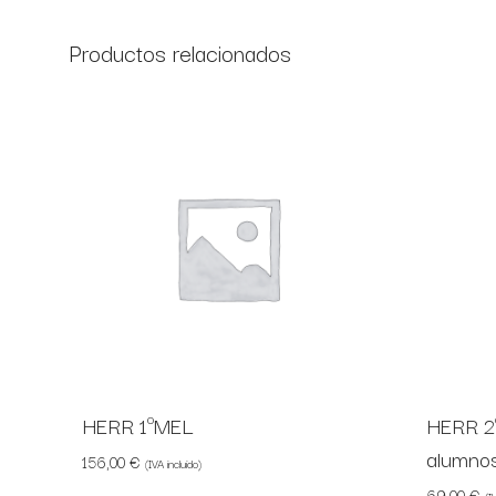
Productos relacionados
HERR 1ºMEL
HERR 2
alumno
156,00
€
(IVA incluido)
69,00
€