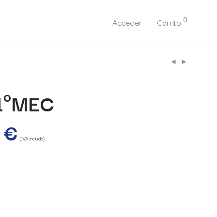
0
Acceder
Carrito
1ºMEC
0
€
(IVA incluido)