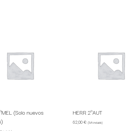
ºMEL (Solo nuevos
HERR 2ºAUT
s)
62,00
€
(IVA incluido)