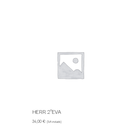
HERR 2ºEVA
34,00
€
(IVA incluido)