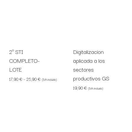
2º STI
Digitalizacion
COMPLETO-
aplicada a los
LOTE
sectores
productivos GS
Rango de precios: desde 17,90 € hasta 25,90 €
17,90
€
-
25,90
€
(IVA incluido)
19,90
€
(IVA incluido)