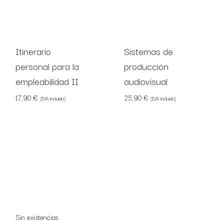
Itinerario
Sistemas de
personal para la
producción
empleabilidad II
audiovisual
17,90
€
25,90
€
(IVA incluido)
(IVA incluido)