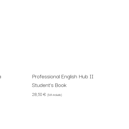
a
Professional English Hub II
Student’s Book
28,50
€
(IVA incluido)