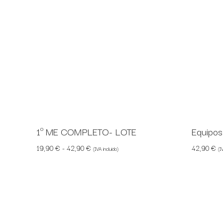
1º ME COMPLETO- LOTE
Equipos
Rango de precios: desde 19,90 € hasta 42,9
19,90
€
-
42,90
€
42,90
€
(IVA incluido)
(I