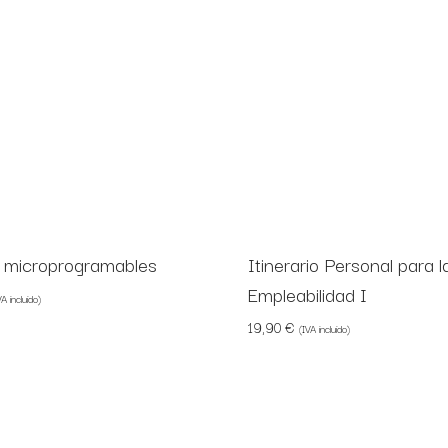
 microprogramables
Itinerario Personal para l
Empleabilidad I
0 €
VA incluido)
19,90
€
(IVA incluido)