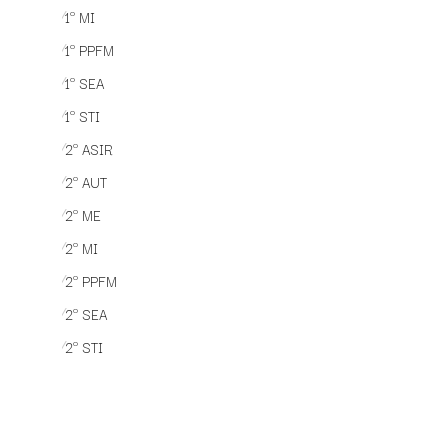
1º MI
⁄
1º PPFM
⁄
1º SEA
⁄
1º STI
⁄
2º ASIR
⁄
2º AUT
⁄
2º ME
⁄
2º MI
⁄
2º PPFM
⁄
2º SEA
⁄
2º STI
⁄