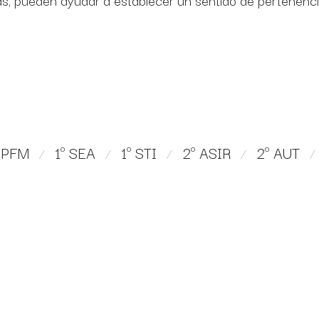
ás, pueden ayudar a establecer un sentido de pertenenci
 PPFM
1º SEA
1º STI
2º ASIR
2º AUT
⁄
⁄
⁄
⁄
⁄