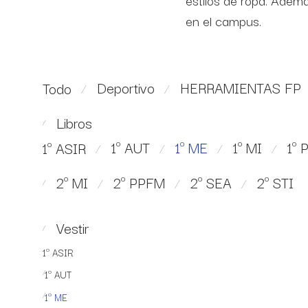
estilos de ropa. Adem
en el campus.
Deportivo
HERRAMIENTAS FP
Todo
⁄
⁄
Libros
⁄
1º AUT
1º ME
1º MI
1º
1º ASIR
⁄
⁄
⁄
⁄
2º MI
2º PPFM
2º SEA
2º STI
⁄
⁄
⁄
⁄
Vestir
⁄
1º ASIR
1º AUT
⁄
1º ME
⁄