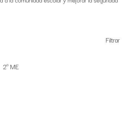
a a la comunidad escolar y mejorar la seguridad
Filtrar
2º ME