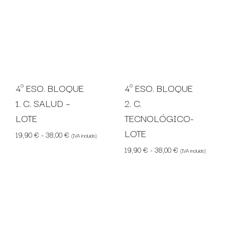
4º ESO. BLOQUE
4º ESO. BLOQUE
1. C. SALUD –
2. C.
LOTE
TECNOLÓGICO-
LOTE
Rango de precios: desde 19,90 € hasta 38,00 €
19,90
€
-
38,00
€
(IVA incluido)
Rango de precio
19,90
€
-
38,00
€
(IVA incluido)