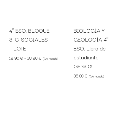
4º ESO. BLOQUE
BIOLOGÍA Y
3. C. SOCIALES
GEOLOGÍA 4º
– LOTE
ESO. Libro del
estudiante.
Rango de precios: desde 19,90 € hasta 38,90 €
19,90
€
-
38,90
€
(IVA incluido)
GENiOX-
38,00
€
(IVA incluido)