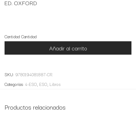
ED. OXFORD
15 disponibles
Cantidad
Cantidad
Añadir al carrito
SKU:
9780194081887-CR
Categorías:
4-ESO
,
ESO
,
Libros
Productos relacionados