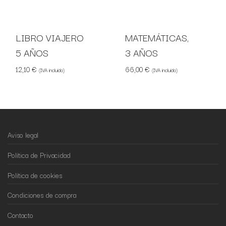
LIBRO VIAJERO
MATEMÁTICAS,
5 AÑOS
3 AÑOS
12,10
€
66,00
€
(IVA incluido)
(IVA incluido)
Aviso legal
Política de Privacidad
Política de cookies
Condiciones de compra
Contacto