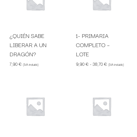
¿QUIÉN SABE
1- PRIMARIA
LIBERAR A UN
COMPLETO –
DRAGÓN?
LOTE
Rango de precio
7,90
€
9,90
€
-
38,70
€
(IVA incluido)
(IVA incluido)