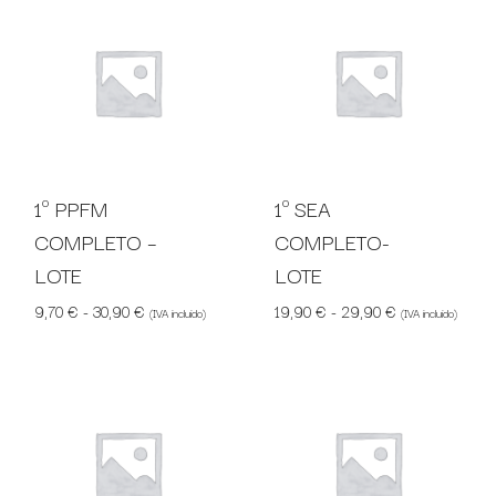
1º PPFM
1º SEA
COMPLETO –
COMPLETO-
LOTE
LOTE
Rango de precios: desde 9,70 € hasta 30,90 €
Rango de preci
9,70
€
-
30,90
€
19,90
€
-
29,90
€
(IVA incluido)
(IVA incluido)