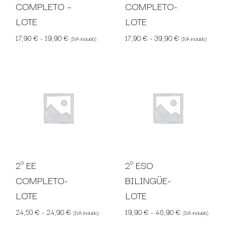
COMPLETO –
COMPLETO-
LOTE
LOTE
Rango de precios: desde 17,90 € hasta 19,90 €
Rango de precio
17,90
€
-
19,90
€
17,90
€
-
39,90
€
(IVA incluido)
(IVA incluido)
2º EE
2º ESO
COMPLETO-
BILINGÜE-
LOTE
LOTE
Rango de precios: desde 24,50 € hasta 24,90 €
Rango de preci
24,50
€
-
24,90
€
19,90
€
-
46,90
€
(IVA incluido)
(IVA incluido)