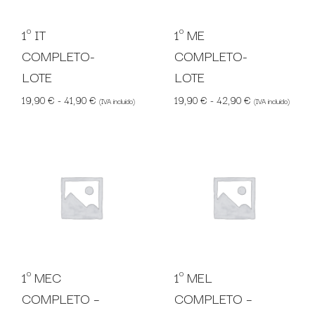
1º IT
1º ME
COMPLETO-
COMPLETO-
LOTE
LOTE
Rango de precios: desde 19,90 € hasta 41,90 €
Rango de preci
19,90
€
-
41,90
€
19,90
€
-
42,90
€
(IVA incluido)
(IVA incluido)
1º MEC
1º MEL
COMPLETO –
COMPLETO –