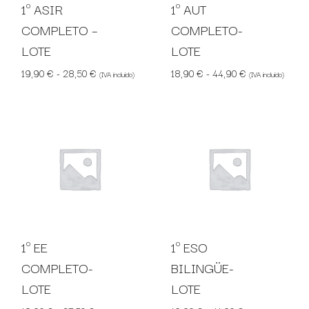
1º ASIR
1º AUT
COMPLETO –
COMPLETO-
LOTE
LOTE
Rango de precios: desde 19,90 € hasta 28,50 €
Rango de preci
19,90
€
-
28,50
€
18,90
€
-
44,90
€
(IVA incluido)
(IVA incluido)
1º EE
1º ESO
COMPLETO-
BILINGÜE-
LOTE
LOTE