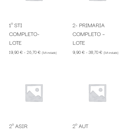
1º STI
2- PRIMARIA
COMPLETO-
COMPLETO –
LOTE
LOTE
Rango de precios: desde 19,90 € hasta 26,70 €
Rango de precio
19,90
€
-
26,70
€
9,90
€
-
38,70
€
(IVA incluido)
(IVA incluido)
2º ASIR
2º AUT