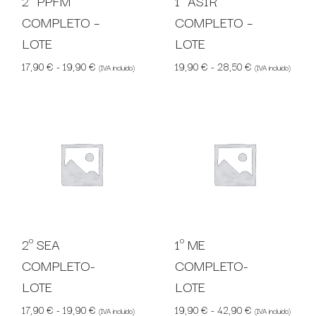
2º PPFM
1º ASIR
COMPLETO –
COMPLETO –
LOTE
LOTE
Rango de precios: desde 17,90 € hasta 19,90 €
Rango de preci
17,90
€
-
19,90
€
19,90
€
-
28,50
€
(IVA incluido)
(IVA incluido)
2º SEA
1º ME
COMPLETO-
COMPLETO-
LOTE
LOTE
Rango de precios: desde 17,90 € hasta 19,90 €
Rango de preci
17,90
€
-
19,90
€
19,90
€
-
42,90
€
(IVA incluido)
(IVA incluido)