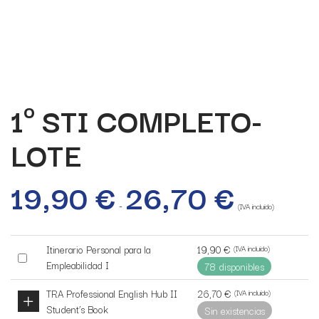
1º STI COMPLETO-
LOTE
19,90
€
26,70
€
Rango
de
-
precios:
(IVA incluido)
desde
19,90 €
hasta
19,90
€
Itinerario Personal para la
(IVA incluido)
26,70 €
Buy
Empleabilidad I
78 disponibles
one
of
26,70
€
TRA Professional English Hub II
(IVA incluido)
this
Student’s Book
Sin existencias