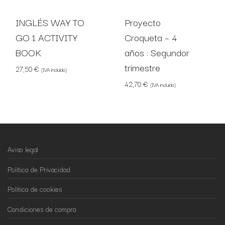
INGLÉS WAY TO
Proyecto
GO 1 ACTIVITY
Croqueta – 4
BOOK
años : Segundor
trimestre
27,50
€
(IVA incluido)
42,70
€
(IVA incluido)
Aviso legal
Política de Privacidad
Política de cookies
Condiciones de compra