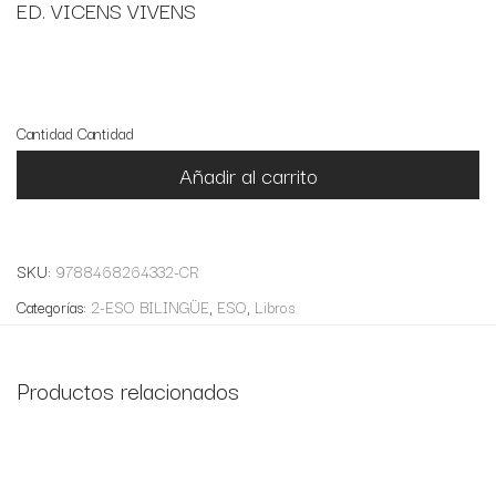
ED. VICENS VIVENS
9 disponibles
Cantidad
Cantidad
Añadir al carrito
SKU:
9788468264332-CR
Categorías:
2-ESO BILINGÜE
,
ESO
,
Libros
Productos relacionados