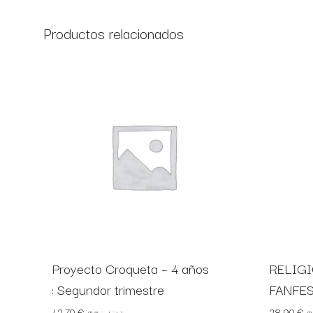
Productos relacionados
Proyecto Croqueta – 4 años
RELIGI
: Segundor trimestre
FANFE
42,70
€
28,90
€