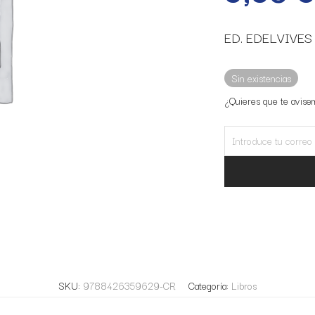
ED. EDELVIVES
Sin existencias
¿Quieres que te avise
SKU:
9788426359629-CR
Categoría:
Libros