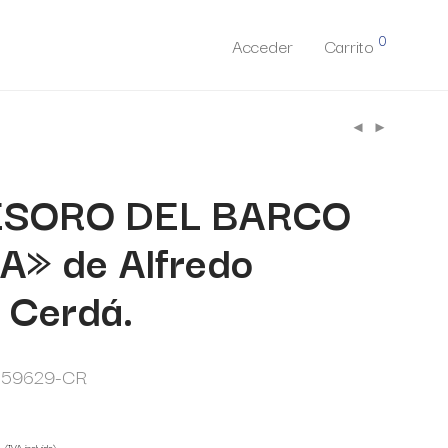
0
Acceder
Carrito
ESORO DEL BARCO
» de Alfredo
 Cerdá.
359629-CR
€
(IVA incluido)