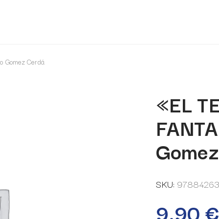
o Gomez Cerdá.
«EL T
FANTAA
Gomez
SKU:
9788426
9,90