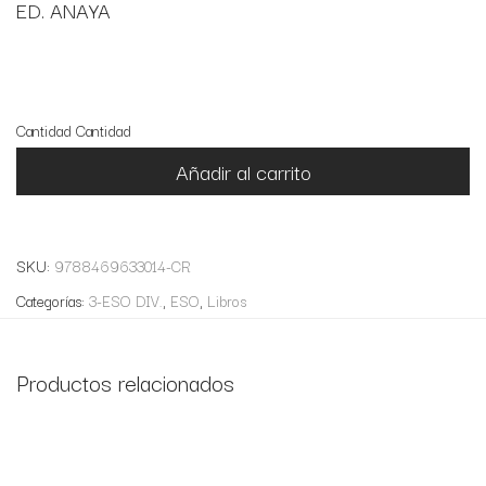
ED. ANAYA
3 disponibles
Cantidad
Cantidad
Añadir al carrito
SKU:
9788469633014-CR
Categorías:
3-ESO DIV.
,
ESO
,
Libros
Productos relacionados