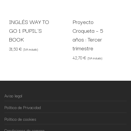
INGLÉS WAY TO
Proyecto
GO 1 PUPIL´S
Croqueta – 5
BOOK
años : Tercer
trimestre
31,50
€
(IVA incluido)
42,70
€
(IVA incluido)
Aviso legal
Política de Privacidad
Política de cookies
Condiciones de compra