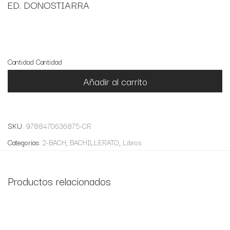
ED. DONOSTIARRA
4 disponibles
Cantidad
Cantidad
Añadir al carrito
SKU:
9788470636875-CR
Categorías:
2-BACH
,
BACHILLERATO
,
Libros
Productos relacionados