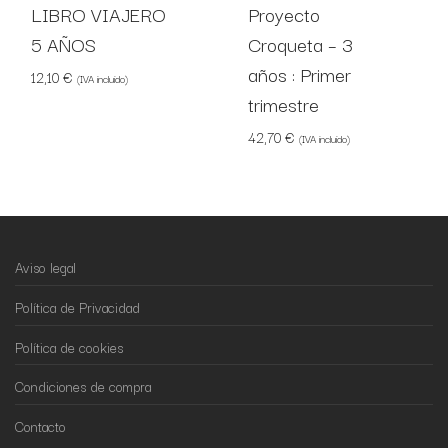
LIBRO VIAJERO
Proyecto
5 AÑOS
Croqueta – 3
años : Primer
12,10
€
(IVA incluido)
trimestre
42,70
€
(IVA incluido)
Aviso legal
Política de Privacidad
Política de cookies
Condiciones de compra
Contacto