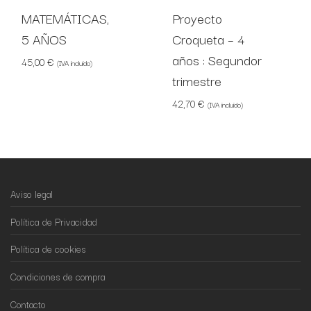
MATEMÁTICAS,
Proyecto
5 AÑOS
Croqueta – 4
años : Segundor
45,00
€
(IVA incluido)
trimestre
42,70
€
(IVA incluido)
Aviso legal
Política de Privacidad
Política de cookies
Condiciones de compra
Contacto