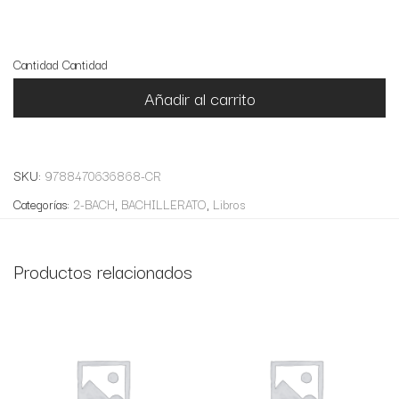
2 disponibles
Cantidad
Cantidad
Añadir al carrito
SKU:
9788470636868-CR
Categorías:
2-BACH
,
BACHILLERATO
,
Libros
Productos relacionados