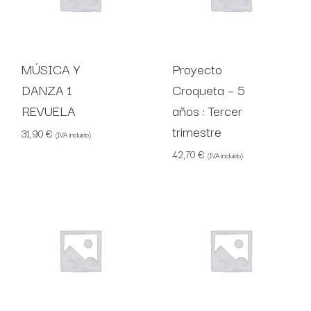
MÚSICA Y
Proyecto
DANZA 1
Croqueta – 5
REVUELA
años : Tercer
trimestre
31,90
€
(IVA incluido)
42,70
€
(IVA incluido)