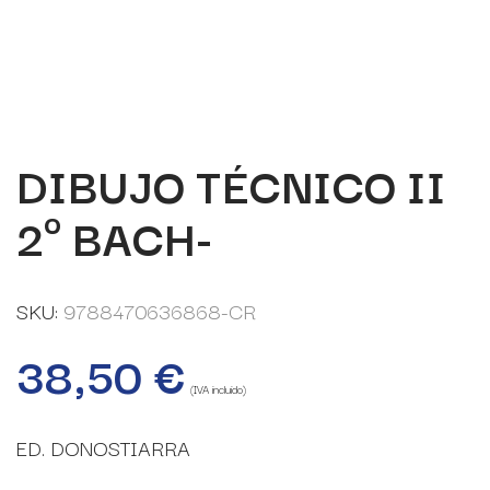
DIBUJO TÉCNICO II
2º BACH-
SKU:
9788470636868-CR
38,50
€
(IVA incluido)
ED. DONOSTIARRA