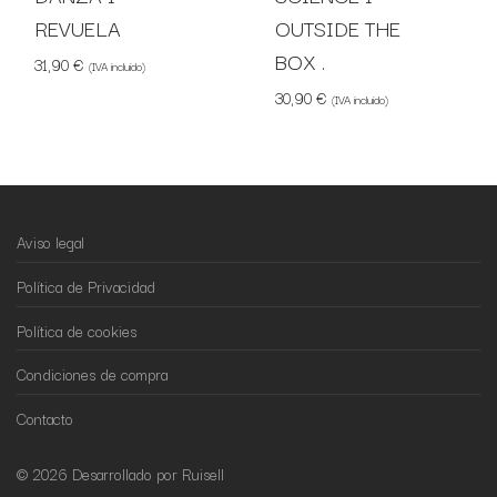
REVUELA
OUTSIDE THE
BOX .
31,90
€
(IVA incluido)
30,90
€
(IVA incluido)
Aviso legal
Política de Privacidad
Política de cookies
Condiciones de compra
Contacto
© 2026 Desarrollado por Ruisell