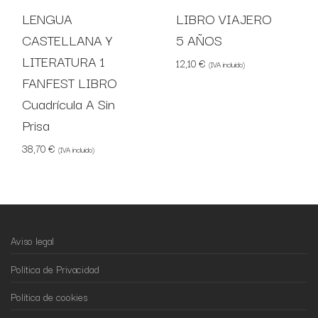
LENGUA
LIBRO VIAJERO
CASTELLANA Y
5 AÑOS
LITERATURA 1
12,10
€
(IVA incluido)
FANFEST LIBRO
Cuadrícula A Sin
Prisa
38,70
€
(IVA incluido)
Aviso legal
Política de Privacidad
Política de cookies