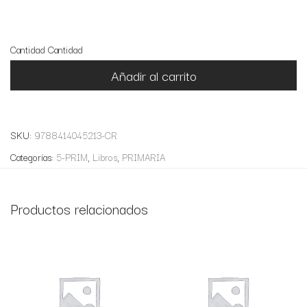
18 disponibles
Cantidad
Cantidad
Añadir al carrito
SKU:
9788414045213-CR
Categorías:
5-PRIM
,
Libros
,
PRIMARIA
Productos relacionados