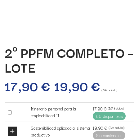
2º PPFM COMPLETO –
LOTE
17,90
€
19,90
€
Rango
de
-
precios:
(IVA incluido)
desde
17,90 €
hasta
17,90
€
Itinerario personal para la
(IVA incluido)
19,90 €
Buy
empleabilidad II
66 disponibles
one
of
19,90
€
Sostenibilidad aplicada al sistema
(IVA incluido)
this
productivo
Sin existencias