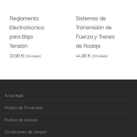
Reglamento
Sistemas de
Electrotécnico
Transmisión de
para Baja
Fuerza y Trenes
Tensión
de Rodaje
23,90
€
44,90
€
(IVA incluido)
(IVA incluido)
Aviso legal
Política de Privacidad
Política de cookies
Condiciones de compra