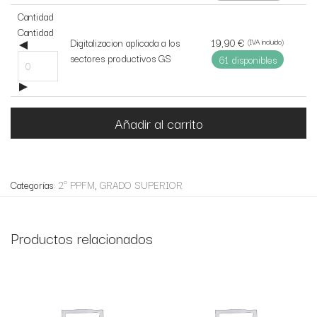
item
Cantidad
Cantidad
19,90
€
Digitalizacion aplicada a los
(IVA incluido)
sectores productivos GS
61 disponibles
Añadir al carrito
Categorías:
2º PPFM
,
GRADO SUPERIOR
Productos relacionados