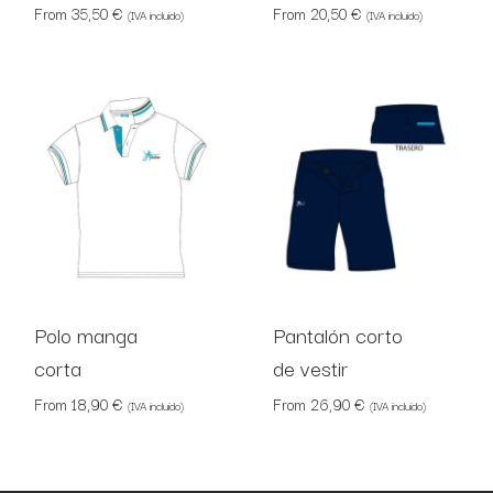
From
35,50
€
From
20,50
€
(IVA incluido)
(IVA incluido)
Polo manga
Pantalón corto
corta
de vestir
From
18,90
€
From
26,90
€
(IVA incluido)
(IVA incluido)