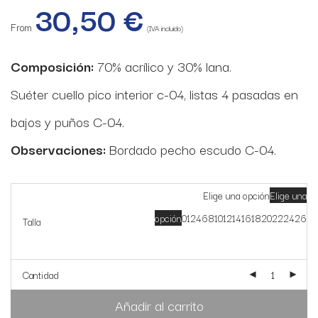
30,50
€
From
(IVA incluido)
Composición:
70% acrílico y 30% lana.
Suéter cuello pico interior c-04, listas 4 pasadas en
bajos y puños C-04.
Observaciones:
Bordado pecho escudo C-04.
Elige una opción
Elige una
opción
0
1
2
4
6
8
10
12
14
16
18
20
22
24
26
Talla
Cantidad
Añadir al carrito