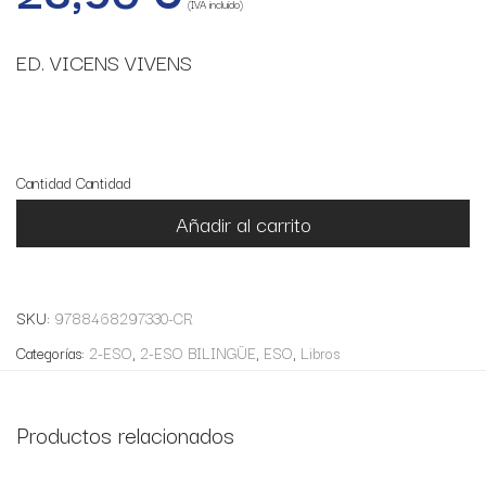
(IVA incluido)
ED. VICENS VIVENS
9 disponibles
Cantidad
Cantidad
Añadir al carrito
SKU:
9788468297330-CR
Categorías:
2-ESO
,
2-ESO BILINGÜE
,
ESO
,
Libros
Productos relacionados