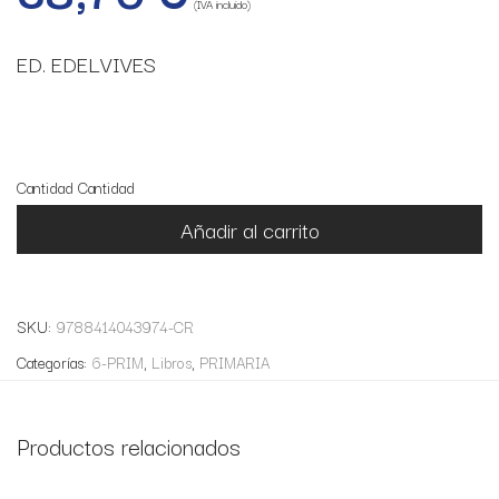
(IVA incluido)
ED. EDELVIVES
6 disponibles
Cantidad
Cantidad
Añadir al carrito
SKU:
9788414043974-CR
Categorías:
6-PRIM
,
Libros
,
PRIMARIA
Productos relacionados