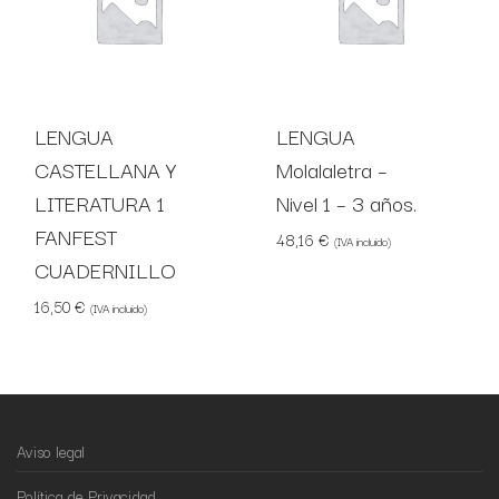
LENGUA
LENGUA
CASTELLANA Y
Molalaletra –
LITERATURA 1
Nivel 1 – 3 años.
FANFEST
48,16
€
(IVA incluido)
CUADERNILLO
16,50
€
(IVA incluido)
Aviso legal
Política de Privacidad