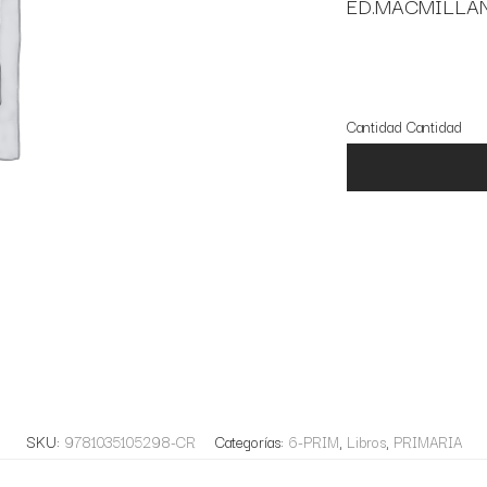
ED.MACMILLA
13 disponibles
Cantidad
Cantidad
SKU:
9781035105298-CR
Categorías:
6-PRIM
,
Libros
,
PRIMARIA