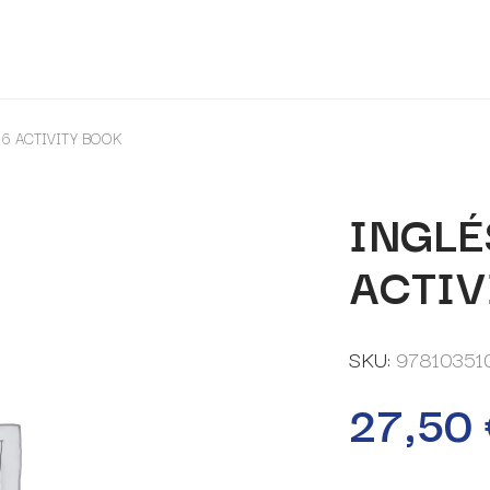
6 ACTIVITY BOOK
INGLÉ
ACTIV
SKU:
97810351
27,50