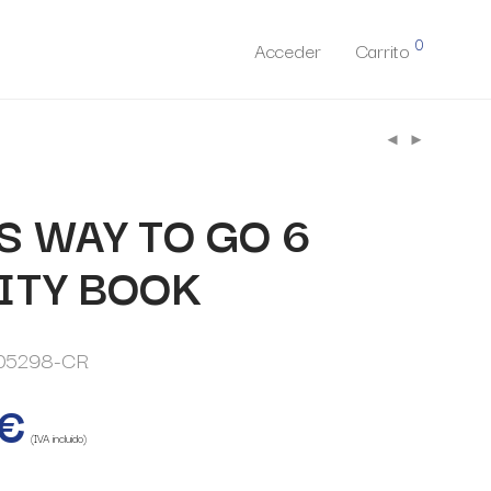
0
Acceder
Carrito
S WAY TO GO 6
ITY BOOK
05298-CR
€
(IVA incluido)