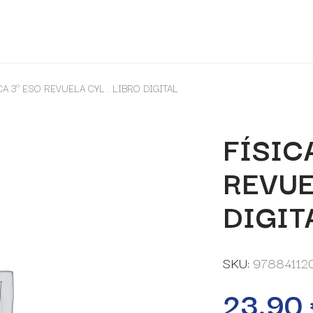
CA 3º ESO REVUELA CYL . LIBRO DIGITAL
FÍSIC
REVUE
DIGIT
SKU:
97884112
23,90