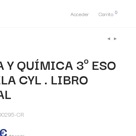
0
Acceder
Carrito
A Y QUÍMICA 3º ESO
LA CYL . LIBRO
AL
00295-CR
€
(IVA incluido)