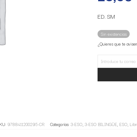
ED. SM
Sin existencias
¿Quieres que te avise
KU:
9788411200295-CR
Categorías:
3-ESO
,
3-ESO BILINGÜE
,
ESO
,
Libr