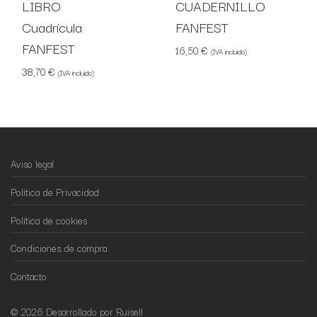
LIBRO
CUADERNILLO
Cuadrícula
FANFEST
FANFEST
16,50
€
(IVA incluido)
38,70
€
(IVA incluido)
Aviso legal
Política de Privacidad
Política de cookies
Condiciones de compra
Contacto
© 2026 Desarrollado por Ruisell