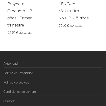
Proyecto
LENGUA
Croqueta – 3
Molalaletra –
años : Primer
Nivel 3 – 5 años
trimestre
52,10
€
(IVA incluido)
42,70
€
(IVA incluido)
Aviso legal
Política de Privacidad
Política de cookies
Condiciones de compra
Contacto