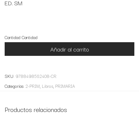
ED. SM
15 disponibles
Cantidad
Cantidad
Añadir al carrito
SKU:
9788498562408-CR
Categorías:
2-PRIM
,
Libros
,
PRIMARIA
Productos relacionados