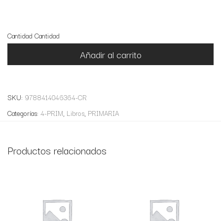
9 disponibles
Cantidad
Cantidad
Añadir al carrito
SKU:
9788414046364-CR
Categorías:
4-PRIM
,
Libros
,
PRIMARIA
Productos relacionados