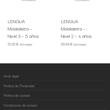
LENGUA
LENGUA
Molalaletra –
Molalaletra –
Nivel 3 – 5 años
Nivel 2 – 4 años.
52,10
€
50,63
€
(IVA incluido)
(IVA incluido)
Aviso legal
Política de Privacidad
Política de cookies
Condiciones de compra