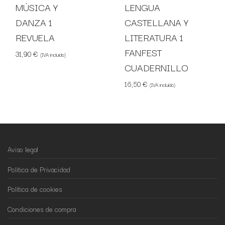
MÚSICA Y
LENGUA
DANZA 1
CASTELLANA Y
REVUELA
LITERATURA 1
FANFEST
31,90
€
(IVA incluido)
CUADERNILLO
16,50
€
(IVA incluido)
Aviso legal
Política de Privacidad
Política de cookies
Condiciones de compra