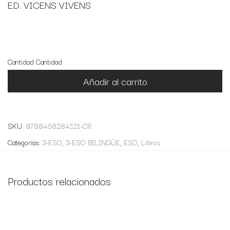
ED. VICENS VIVENS
2 disponibles
Cantidad
Cantidad
Añadir al carrito
SKU:
9788468284521-CR
Categorías:
3-ESO
,
3-ESO BILINGÜE
,
ESO
,
Libros
Productos relacionados