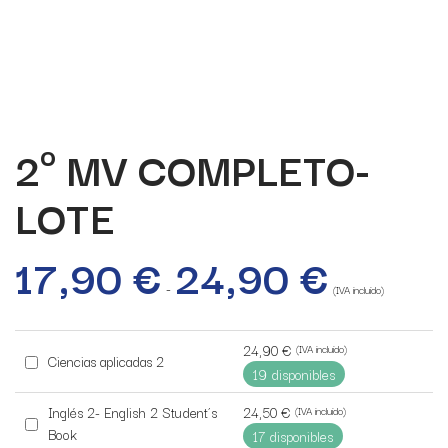
2º MV COMPLETO-
LOTE
17,90
€
24,90
€
Rango
de
-
precios:
(IVA incluido)
desde
17,90 €
hasta
24,90
€
(IVA incluido)
24,90 €
Buy
Ciencias aplicadas 2
19 disponibles
one
of
24,50
€
Inglés 2- English 2 Student´s
(IVA incluido)
Buy
this
Book
17 disponibles
one