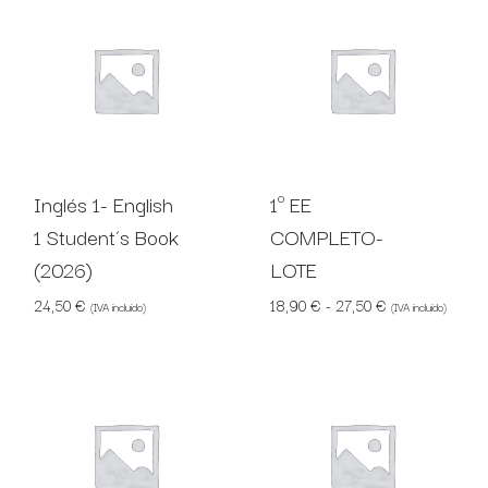
Inglés 1- English
1º EE
1 Student´s Book
COMPLETO-
(2026)
LOTE
Rango de precio
24,50
€
18,90
€
-
27,50
€
(IVA incluido)
(IVA incluido)