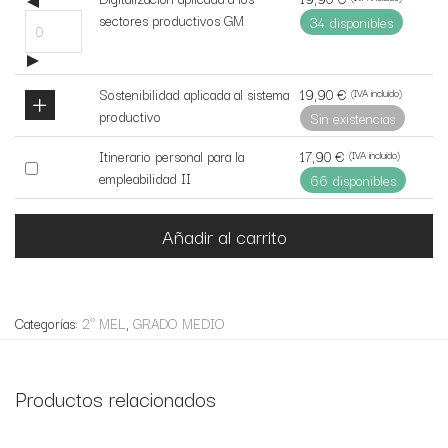
item
sectores productivos GM
34 disponibles
19,90
€
Sostenibilidad aplicada al sistema
(IVA incluido)
productivo
Sin existencias
17,90
€
Itinerario personal para la
(IVA incluido)
Buy
empleabilidad II
66 disponibles
one
of
this
Añadir al carrito
item
Categorías:
2º MEL
,
GRADO MEDIO
Productos relacionados